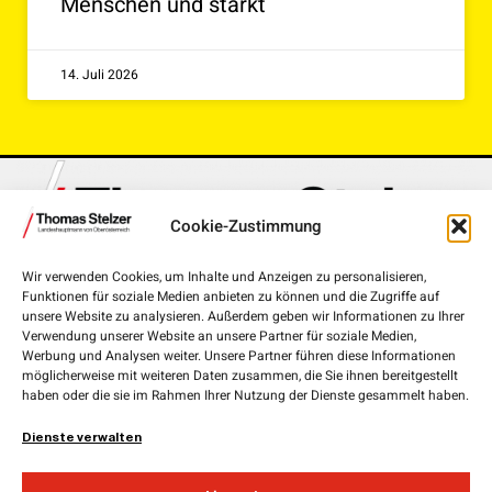
Menschen und stärkt
14. Juli 2026
Cookie-Zustimmung
Wir verwenden Cookies, um Inhalte und Anzeigen zu personalisieren,
Funktionen für soziale Medien anbieten zu können und die Zugriffe auf
Landhausplatz 1, 4020 Linz
unsere Website zu analysieren. Außerdem geben wir Informationen zu Ihrer
Verwendung unserer Website an unsere Partner für soziale Medien,
+43 732 7720-111 00
Werbung und Analysen weiter. Unsere Partner führen diese Informationen
möglicherweise mit weiteren Daten zusammen, die Sie ihnen bereitgestellt
lh.stelzer@ooe.gv.at
haben oder die sie im Rahmen Ihrer Nutzung der Dienste gesammelt haben.
Medieninhaber und Herausgeber:
ÖVP Oberösterreich
Dienste verwalten
Obere Donaulände 7
4020 Linz