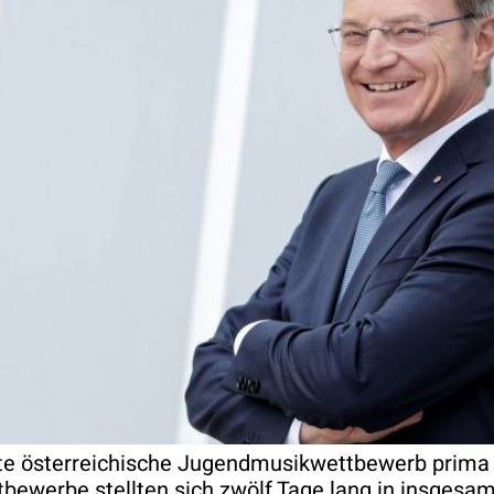
ßte österreichische Jugendmusikwettbewerb prima l
tbewerbe stellten sich zwölf Tage lang in insges