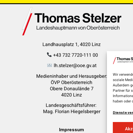
Landhausplatz 1, 4020 Linz
+43 732 7720-111 00
lh.stelzer@ooe.gv.at
Wir verwende
Medieninhaber und Herausgeber:
soziale Medi
ÖVP Oberösterreich
Außerdem ge
Obere Donaulände 7
Partner für 
4020 Linz
Informatione
haben oder 
Landesgeschäftsführer:
Mag. Florian
Hiegelsberger
Dienste ve
Akz
Impressum