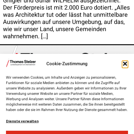
Gnigler und Gunar WILHELM ausgezeichnet.
Der Förderpreis ist mit 2.000 Euro dotiert. „Alles
was Architektur tut oder lässt hat unmittelbare
Auswirkungen auf unsere Umgebung, auf das,
wie wir unser Land, unsere Gemeinden
wahrnehmen. […]
Cookie-Zustimmung
Wir verwenden Cookies, um Inhalte und Anzeigen zu personalisieren,
Funktionen für soziale Medien anbieten zu können und die Zugriffe auf
Landhausplatz 1, 4020 Linz
unsere Website zu analysieren. Außerdem geben wir Informationen zu Ihrer
Verwendung unserer Website an unsere Partner für soziale Medien,
+43 732 7720-111 00
Werbung und Analysen weiter. Unsere Partner führen diese Informationen
möglicherweise mit weiteren Daten zusammen, die Sie ihnen bereitgestellt
lh.stelzer@ooe.gv.at
haben oder die sie im Rahmen Ihrer Nutzung der Dienste gesammelt haben.
Medieninhaber und Herausgeber:
ÖVP Oberösterreich
Dienste verwalten
Obere Donaulände 7