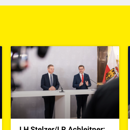
LH Stelzer/LR Achleitner: