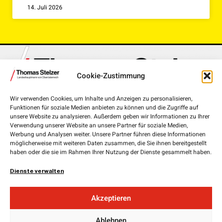
14. Juli 2026
Cookie-Zustimmung
Wir verwenden Cookies, um Inhalte und Anzeigen zu personalisieren,
Funktionen für soziale Medien anbieten zu können und die Zugriffe auf
Landhausplatz 1, 4020 Linz
unsere Website zu analysieren. Außerdem geben wir Informationen zu Ihrer
Verwendung unserer Website an unsere Partner für soziale Medien,
+43 732 7720-111 00
Werbung und Analysen weiter. Unsere Partner führen diese Informationen
möglicherweise mit weiteren Daten zusammen, die Sie ihnen bereitgestellt
lh.stelzer@ooe.gv.at
haben oder die sie im Rahmen Ihrer Nutzung der Dienste gesammelt haben.
Medieninhaber und Herausgeber:
ÖVP Oberösterreich
Dienste verwalten
Obere Donaulände 7
4020 Linz
Akzeptieren
Landesgeschäftsführer:
Ablehnen
Mag. Florian
Hiegelsberger