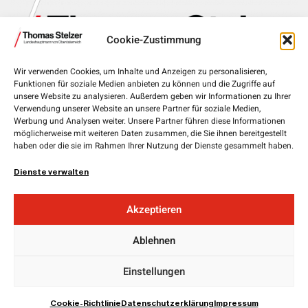
Cookie-Zustimmung
Wir verwenden Cookies, um Inhalte und Anzeigen zu personalisieren,
Funktionen für soziale Medien anbieten zu können und die Zugriffe auf
Landhausplatz 1, 4020 Linz
unsere Website zu analysieren. Außerdem geben wir Informationen zu Ihrer
Verwendung unserer Website an unsere Partner für soziale Medien,
+43 732 7720-111 00
Werbung und Analysen weiter. Unsere Partner führen diese Informationen
lh.stelzer@ooe.gv.at
möglicherweise mit weiteren Daten zusammen, die Sie ihnen bereitgestellt
haben oder die sie im Rahmen Ihrer Nutzung der Dienste gesammelt haben.
Medieninhaber und Herausgeber:
ÖVP Oberösterreich
Dienste verwalten
Obere Donaulände 7
4020 Linz
Akzeptieren
Landesgeschäftsführer:
Ablehnen
Mag. Florian
Hiegelsberger
Impressum
Einstellungen
Datenschutz
EU Cookie Richtline
Cookie-Richtlinie
Datenschutzerklärung
Impressum