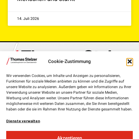
14. Juli 2026
Cookie-Zustimmung
Wir verwenden Cookies, um Inhalte und Anzeigen zu personalisieren,
Funktionen für soziale Medien anbieten zu können und die Zugriffe auf
Landhausplatz 1, 4020 Linz
unsere Website zu analysieren. Außerdem geben wir Informationen zu Ihrer
Verwendung unserer Website an unsere Partner für soziale Medien,
+43 732 7720-111 00
Werbung und Analysen weiter. Unsere Partner führen diese Informationen
möglicherweise mit weiteren Daten zusammen, die Sie ihnen bereitgestellt
lh.stelzer@ooe.gv.at
haben oder die sie im Rahmen Ihrer Nutzung der Dienste gesammelt haben.
Medieninhaber und Herausgeber:
ÖVP Oberösterreich
Dienste verwalten
Obere Donaulände 7
4020 Linz
Akzeptieren