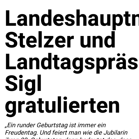
Landeshaupt
Stelzer und
Landtagspräs
Sigl
gratulierten
„Ein runder Geburtstag ist immer ein
Freudentag. Und feiert man wie die Jubilarin