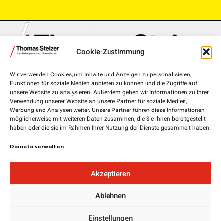
Cookie-Zustimmung
Wir verwenden Cookies, um Inhalte und Anzeigen zu personalisieren,
Funktionen für soziale Medien anbieten zu können und die Zugriffe auf
Landhausplatz 1, 4020 Linz
unsere Website zu analysieren. Außerdem geben wir Informationen zu Ihrer
Verwendung unserer Website an unsere Partner für soziale Medien,
+43 732 7720-111 00
Werbung und Analysen weiter. Unsere Partner führen diese Informationen
möglicherweise mit weiteren Daten zusammen, die Sie ihnen bereitgestellt
lh.stelzer@ooe.gv.at
haben oder die sie im Rahmen Ihrer Nutzung der Dienste gesammelt haben.
Medieninhaber und Herausgeber:
ÖVP Oberösterreich
Dienste verwalten
Obere Donaulände 7
4020 Linz
Akzeptieren
Landesgeschäftsführer:
Ablehnen
Mag. Florian
Hiegelsberger
Impressum
Einstellungen