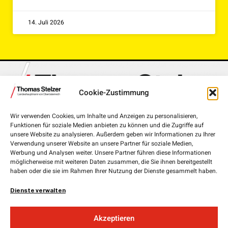
14. Juli 2026
Cookie-Zustimmung
Wir verwenden Cookies, um Inhalte und Anzeigen zu personalisieren,
Funktionen für soziale Medien anbieten zu können und die Zugriffe auf
Landhausplatz 1, 4020 Linz
unsere Website zu analysieren. Außerdem geben wir Informationen zu Ihrer
Verwendung unserer Website an unsere Partner für soziale Medien,
+43 732 7720-111 00
Werbung und Analysen weiter. Unsere Partner führen diese Informationen
möglicherweise mit weiteren Daten zusammen, die Sie ihnen bereitgestellt
lh.stelzer@ooe.gv.at
haben oder die sie im Rahmen Ihrer Nutzung der Dienste gesammelt haben.
Medieninhaber und Herausgeber:
ÖVP Oberösterreich
Dienste verwalten
Obere Donaulände 7
4020 Linz
Akzeptieren