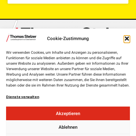
Cookie-Zustimmung
Wir verwenden Cookies, um Inhalte und Anzeigen zu personalisieren,
Funktionen für soziale Medien anbieten zu können und die Zugriffe auf
Landhausplatz 1, 4020 Linz
unsere Website zu analysieren. Außerdem geben wir Informationen zu Ihrer
Verwendung unserer Website an unsere Partner für soziale Medien,
+43 732 7720-111 00
Werbung und Analysen weiter. Unsere Partner führen diese Informationen
möglicherweise mit weiteren Daten zusammen, die Sie ihnen bereitgestellt
lh.stelzer@ooe.gv.at
haben oder die sie im Rahmen Ihrer Nutzung der Dienste gesammelt haben.
Medieninhaber und Herausgeber:
ÖVP Oberösterreich
Dienste verwalten
Obere Donaulände 7
4020 Linz
Akzeptieren
Landesgeschäftsführer:
Ablehnen
Mag. Florian
Hiegelsberger