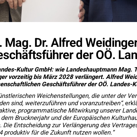
. Mag. Dr. Alfred Weidinge
eschäftsführer der OÖ. L
Landes-Kultur GmbH: wie Landeshauptmann Mag. Th
nger vorzeitig bis März 2028 verlängert. Alfred W
senschaftlichen Geschäftsführer der OÖ. Landes-K
ünstlerischen Weichenstellungen, die unter der Ver
den sind, weiterzuführen und voranzutreiben“
, erkl
e aktive, programmatische Mitwirkung unserer Lan
e dem Brucknerjahr und der Europäischen Kulturhau
 Die Entscheidung zur Verlängerung des Vertrages v
produktiv für die Zukunft nutzen wollen.“