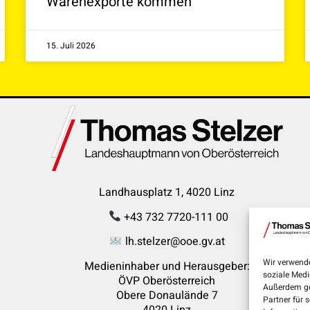
Warenexporte kommen
15. Juli 2026
Landhausplatz 1, 4020 Linz
+43 732 7720-111 00
lh.stelzer@ooe.gv.at
Wir verwende
Medieninhaber und Herausgeber:
soziale Medi
ÖVP Oberösterreich
Außerdem ge
Obere Donaulände 7
Partner für 
4020 Linz