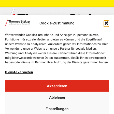
Cookie-Zustimmung
Wir verwenden Cookies, um Inhalte und Anzeigen zu personalisieren,
Funktionen für soziale Medien anbieten zu können und die Zugriffe auf
Landhausplatz 1, 4020 Linz
unsere Website zu analysieren. Außerdem geben wir Informationen zu Ihrer
Verwendung unserer Website an unsere Partner für soziale Medien,
+43 732 7720-111 00
Werbung und Analysen weiter. Unsere Partner führen diese Informationen
möglicherweise mit weiteren Daten zusammen, die Sie ihnen bereitgestellt
lh.stelzer@ooe.gv.at
haben oder die sie im Rahmen Ihrer Nutzung der Dienste gesammelt haben.
Medieninhaber und Herausgeber:
ÖVP Oberösterreich
Dienste verwalten
Obere Donaulände 7
4020 Linz
Akzeptieren
Landesgeschäftsführer:
Ablehnen
Mag. Florian
Hiegelsberger
Impressum
Einstellungen
Datenschutz