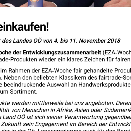
 einkaufen!
des Landes OÖ von 4. bis 11. November 2018
che der Entwicklungszusammenarbeit
(EZA‑Woch
de-Produkten wieder ein klares Zeichen für fairen
n im Rahmen der EZA‑Woche fair gehandelte Produ
eben den beliebten Klassikern des fairtrade-Sor
ne beeindruckende Auswahl an Handwerksprodukten 
zum Sortiment.
kte werden mittlerweile bei uns angeboten. Deren 
ität von Menschen in Afrika, Asien oder Südamerik
s Land OÖ ist sich seiner Verantwortung gegenübe
n Zukunft sein Engagement im Bereich der Entwic