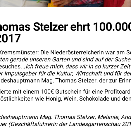
mas Stelzer ehrt 100.000
2017
 Kremsmünster: Die Niederösterreicherin war am S
lten gerade unseren Garten und sind auf der Suche
Besuches
. „Ich freue mich, dass wir in so kurzer Z
r Impulsgeber für die Kultur, Wirtschaft und für de
deshauptmann Mag. Thomas Stelzer, der zur Erinn
ierte mit einem 100€ Gutschein für eine Profitcar
köstlichkeiten wie Honig, Wein, Schokolade und d
eshauptmann Mag. Thomas Stelzer, Melanie, Andreas
uer (Geschäftsführerin der Landesgartenschau 2017