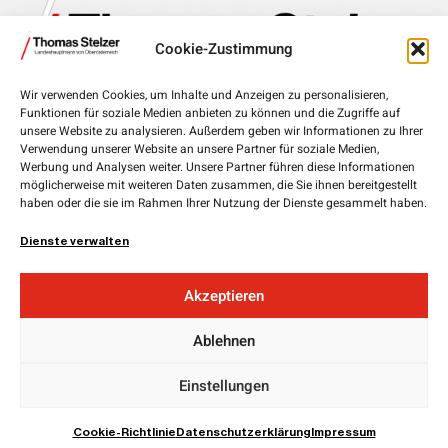
Cookie-Zustimmung
Wir verwenden Cookies, um Inhalte und Anzeigen zu personalisieren,
Funktionen für soziale Medien anbieten zu können und die Zugriffe auf
Landhausplatz 1, 4020 Linz
unsere Website zu analysieren. Außerdem geben wir Informationen zu Ihrer
Verwendung unserer Website an unsere Partner für soziale Medien,
+43 732 7720-111 00
Werbung und Analysen weiter. Unsere Partner führen diese Informationen
möglicherweise mit weiteren Daten zusammen, die Sie ihnen bereitgestellt
lh.stelzer@ooe.gv.at
haben oder die sie im Rahmen Ihrer Nutzung der Dienste gesammelt haben.
Medieninhaber und Herausgeber:
ÖVP Oberösterreich
Dienste verwalten
Obere Donaulände 7
4020 Linz
Akzeptieren
Landesgeschäftsführer:
Ablehnen
Mag. Florian
Hiegelsberger
Impressum
Einstellungen
Datenschutz
EU Cookie Richtline
Cookie-Richtlinie
Datenschutzerklärung
Impressum