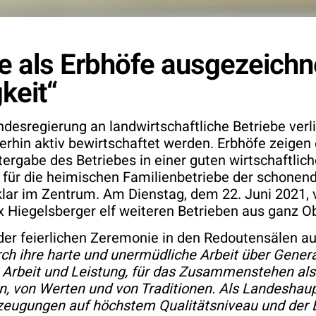
be als Erbhöfe ausgezeichn
keit“
ndesregierung an landwirtschaftliche Betriebe verl
rhin aktiv bewirtschaftet werden. Erbhöfe zeigen e
itergabe des Betriebes in einer guten wirtschaftli
t für die heimischen Familienbetriebe der schone
klar im Zentrum. Am Dienstag, dem 22. Juni 2021
Hiegelsberger elf weiteren Betrieben aus ganz Obe
er feierlichen Zeremonie in den Redoutensälen a
rch ihre harte und unermüdliche Arbeit über Gener
r Arbeit und Leistung, für das Zusammenstehen als 
n, von Werten und von Traditionen. Als Landeshau
rzeugungen auf höchstem Qualitätsniveau und der 