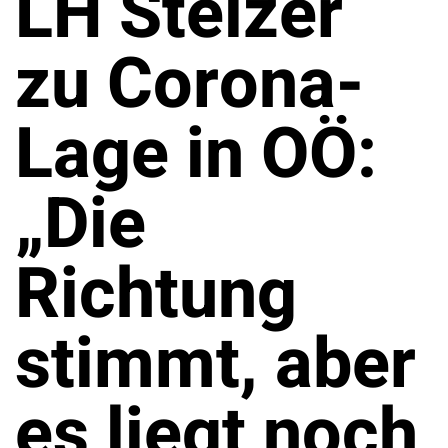
LH Stelzer
zu Corona-
Lage in OÖ:
„Die
Richtung
stimmt, aber
es liegt noch