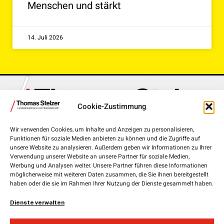
Menschen und stärkt
14. Juli 2026
Cookie-Zustimmung
Wir verwenden Cookies, um Inhalte und Anzeigen zu personalisieren,
Funktionen für soziale Medien anbieten zu können und die Zugriffe auf
Landhausplatz 1, 4020 Linz
unsere Website zu analysieren. Außerdem geben wir Informationen zu Ihrer
Verwendung unserer Website an unsere Partner für soziale Medien,
+43 732 7720-111 00
Werbung und Analysen weiter. Unsere Partner führen diese Informationen
möglicherweise mit weiteren Daten zusammen, die Sie ihnen bereitgestellt
lh.stelzer@ooe.gv.at
haben oder die sie im Rahmen Ihrer Nutzung der Dienste gesammelt haben.
Medieninhaber und Herausgeber:
ÖVP Oberösterreich
Dienste verwalten
Obere Donaulände 7