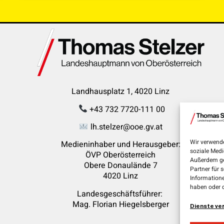
Landhausplatz 1, 4020 Linz
+43 732 7720-111 00
lh.stelzer@ooe.gv.at
Wir verwende
Medieninhaber und Herausgeber:
soziale Medi
ÖVP Oberösterreich
Außerdem ge
Obere Donaulände 7
Partner für 
4020 Linz
Informatione
haben oder 
Landesgeschäftsführer:
Mag. Florian
Hiegelsberger
Dienste ve