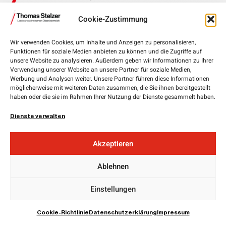
Landhausplatz 1, 4020 Linz
Cookie-Zustimmung
+43 732 7720-111 00
Wir verwenden Cookies, um Inhalte und Anzeigen zu personalisieren,
lh.stelzer@ooe.gv.at
Funktionen für soziale Medien anbieten zu können und die Zugriffe auf
unsere Website zu analysieren. Außerdem geben wir Informationen zu Ihrer
Medieninhaber und Herausgeber:
Verwendung unserer Website an unsere Partner für soziale Medien,
Werbung und Analysen weiter. Unsere Partner führen diese Informationen
ÖVP Oberösterreich
möglicherweise mit weiteren Daten zusammen, die Sie ihnen bereitgestellt
Obere Donaulände 7
haben oder die sie im Rahmen Ihrer Nutzung der Dienste gesammelt haben.
4020 Linz
Dienste verwalten
Landesgeschäftsführer:
Mag. Florian
Hiegelsberger
Akzeptieren
Impressum
Datenschutz
Ablehnen
EU Cookie Richtline
Einstellungen
Cookie-Richtlinie
Datenschutzerklärung
Impressum