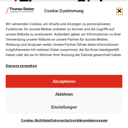
Cookie-Zustimmung
Wir verwenden Cookies, um Inhalte und Anzeigen zu personalisieren,
Landhausplatz 1, 4020 Linz
Funktionen für soziale Medien anbieten zu können und die Zugriffe auf
unsere Website zu analysieren. Außerdem geben wir Informationen zu Ihrer
+43 732 7720-111 00
Verwendung unserer Website an unsere Partner für soziale Medien,
Werbung und Analysen weiter. Unsere Partner führen diese Informationen
lh.stelzer@ooe.gv.at
möglicherweise mit weiteren Daten zusammen, die Sie ihnen bereitgestellt
haben oder die sie im Rahmen Ihrer Nutzung der Dienste gesammelt haben.
Medieninhaber und Herausgeber:
ÖVP Oberösterreich
Dienste verwalten
Obere Donaulände 7
4020 Linz
Akzeptieren
Landesgeschäftsführer:
Mag. Florian
Hiegelsberger
Ablehnen
Impressum
Einstellungen
Datenschutz
EU Cookie Richtline
Cookie-Richtlinie
Datenschutzerklärung
Impressum