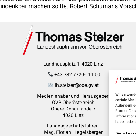
undenkbar machen sollte. Robert Schumans Vorschl
Landhausplatz 1, 4020 Linz
+43 732 7720-111 00
lh.stelzer@ooe.gv.at
Wir verwende
Medieninhaber und Herausgeber:
soziale Medi
ÖVP Oberösterreich
Außerdem ge
Obere Donaulände 7
Partner für 
4020 Linz
Informatione
haben oder 
Landesgeschäftsführer:
Mag. Florian
Hiegelsberger
Dienste ve