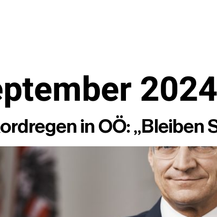
eptember 202
rdregen in OÖ: „Bleiben Si