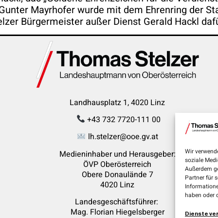
Gunter Mayrhofer wurde mit dem Ehrenring der Sta
er Bürgermeister außer Dienst Gerald Hackl dafür
Landhausplatz 1, 4020 Linz
+43 732 7720-111 00
lh.stelzer@ooe.gv.at
Wir verwende
Medieninhaber und Herausgeber:
soziale Medi
ÖVP Oberösterreich
Außerdem ge
Obere Donaulände 7
Partner für 
4020 Linz
Informatione
haben oder 
Landesgeschäftsführer:
Mag. Florian
Hiegelsberger
Dienste ve