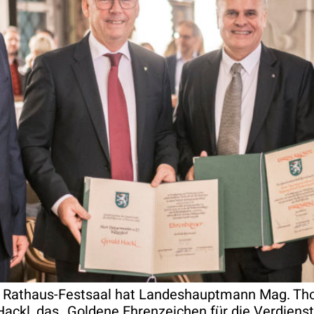
r Rathaus-Festsaal hat Landeshauptmann Mag. T
Hackl, das „Goldene Ehrenzeichen für die Verdiens