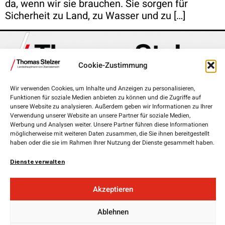
da, wenn wir sie brauchen. Sie sorgen für
Sicherheit zu Land, zu Wasser und zu […]
Cookie-Zustimmung
Wir verwenden Cookies, um Inhalte und Anzeigen zu personalisieren,
Landhausplatz 1, 4020 Linz
Funktionen für soziale Medien anbieten zu können und die Zugriffe auf
unsere Website zu analysieren. Außerdem geben wir Informationen zu Ihrer
+43 732 7720-111 00
Verwendung unserer Website an unsere Partner für soziale Medien,
Werbung und Analysen weiter. Unsere Partner führen diese Informationen
lh.stelzer@ooe.gv.at
möglicherweise mit weiteren Daten zusammen, die Sie ihnen bereitgestellt
haben oder die sie im Rahmen Ihrer Nutzung der Dienste gesammelt haben.
Medieninhaber und Herausgeber:
ÖVP Oberösterreich
Dienste verwalten
Obere Donaulände 7
4020 Linz
Akzeptieren
Landesgeschäftsführer:
Mag. Florian
Hiegelsberger
Ablehnen