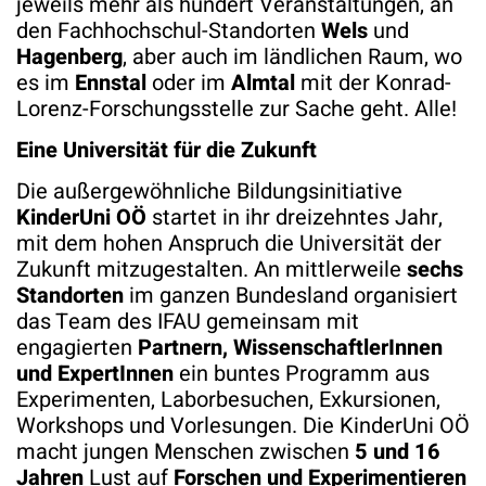
jeweils mehr als hundert Veranstaltungen, an
den Fachhochschul-Standorten
Wels
und
Hagenberg
, aber auch im ländlichen Raum, wo
es im
Ennstal
oder im
Almtal
mit der Konrad-
Lorenz-Forschungsstelle zur Sache geht. Alle!
Eine Universität für die Zukunft
Die außergewöhnliche Bildungsinitiative
KinderUni OÖ
startet in ihr dreizehntes Jahr,
mit dem hohen Anspruch die Universität der
Zukunft mitzugestalten. An mittlerweile
sechs
Standorten
im ganzen Bundesland organisiert
das Team des IFAU gemeinsam mit
engagierten
Partnern, WissenschaftlerInnen
und ExpertInnen
ein buntes Programm aus
Experimenten, Laborbesuchen, Exkursionen,
Workshops und Vorlesungen. Die KinderUni OÖ
macht jungen Menschen zwischen
5 und 16
Jahren
Lust auf
Forschen und Experimentieren