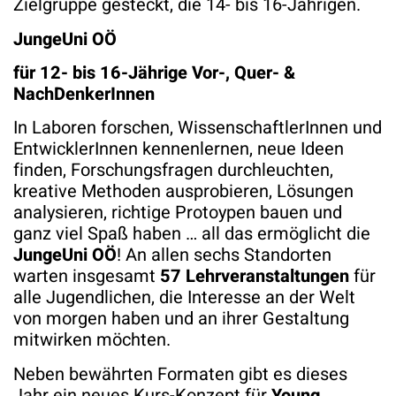
Zielgruppe gesteckt, die 14- bis 16-Jährigen.
JungeUni OÖ
für 12- bis 16-Jährige Vor-, Quer- &
NachDenkerInnen
In Laboren forschen, WissenschaftlerInnen und
EntwicklerInnen kennenlernen, neue Ideen
finden, Forschungsfragen durchleuchten,
kreative Methoden ausprobieren, Lösungen
analysieren, richtige Protoypen bauen und
ganz viel Spaß haben … all das ermöglicht die
JungeUni OÖ
! An allen sechs Standorten
warten insgesamt
57 Lehrveranstaltungen
für
alle Jugendlichen, die Interesse an der Welt
von morgen haben und an ihrer Gestaltung
mitwirken möchten.
Neben bewährten Formaten gibt es dieses
Jahr ein neues Kurs-Konzept für
Young