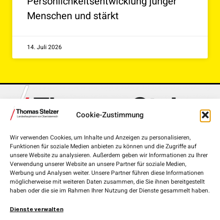
Persönlichkeitsentwicklung junger
Menschen und stärkt
14. Juli 2026
Cookie-Zustimmung
Wir verwenden Cookies, um Inhalte und Anzeigen zu personalisieren,
Funktionen für soziale Medien anbieten zu können und die Zugriffe auf
Landhausplatz 1, 4020 Linz
unsere Website zu analysieren. Außerdem geben wir Informationen zu Ihrer
Verwendung unserer Website an unsere Partner für soziale Medien,
+43 732 7720-111 00
Werbung und Analysen weiter. Unsere Partner führen diese Informationen
möglicherweise mit weiteren Daten zusammen, die Sie ihnen bereitgestellt
lh.stelzer@ooe.gv.at
haben oder die sie im Rahmen Ihrer Nutzung der Dienste gesammelt haben.
Medieninhaber und Herausgeber:
ÖVP Oberösterreich
Dienste verwalten