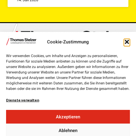
Cookie-Zustimmung
Wir verwenden Cookies, um Inhalte und Anzeigen zu personalisieren,
Funktionen für soziale Medien anbieten zu können und die Zugriffe auf
Landhausplatz 1, 4020 Linz
unsere Website zu analysieren. Außerdem geben wir Informationen zu Ihrer
Verwendung unserer Website an unsere Partner für soziale Medien,
+43 732 7720-111 00
Werbung und Analysen weiter. Unsere Partner führen diese Informationen
möglicherweise mit weiteren Daten zusammen, die Sie ihnen bereitgestellt
lh.stelzer@ooe.gv.at
haben oder die sie im Rahmen Ihrer Nutzung der Dienste gesammelt haben.
Medieninhaber und Herausgeber:
ÖVP Oberösterreich
Dienste verwalten
Obere Donaulände 7
4020 Linz
Akzeptieren
Landesgeschäftsführer:
Ablehnen
Mag. Florian
Hiegelsberger