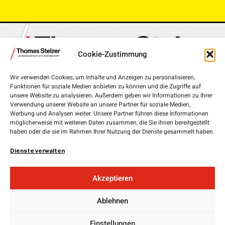
Cookie-Zustimmung
Wir verwenden Cookies, um Inhalte und Anzeigen zu personalisieren,
Funktionen für soziale Medien anbieten zu können und die Zugriffe auf
Landhausplatz 1, 4020 Linz
unsere Website zu analysieren. Außerdem geben wir Informationen zu Ihrer
Verwendung unserer Website an unsere Partner für soziale Medien,
+43 732 7720-111 00
Werbung und Analysen weiter. Unsere Partner führen diese Informationen
lh.stelzer@ooe.gv.at
möglicherweise mit weiteren Daten zusammen, die Sie ihnen bereitgestellt
haben oder die sie im Rahmen Ihrer Nutzung der Dienste gesammelt haben.
Medieninhaber und Herausgeber:
ÖVP Oberösterreich
Dienste verwalten
Obere Donaulände 7
4020 Linz
Akzeptieren
Landesgeschäftsführer:
Ablehnen
Mag. Florian
Hiegelsberger
Impressum
Einstellungen